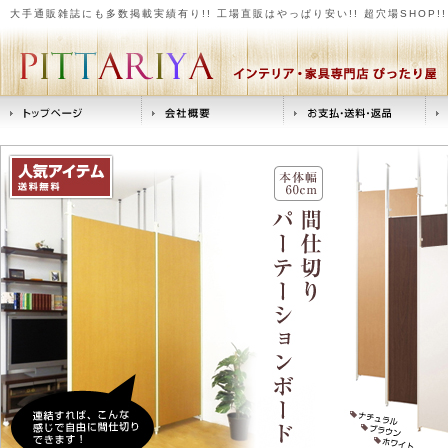
大手通販雑誌にも多数掲載実績有り!! 工場直販はやっぱり安い!! 超穴場SHOP!! 