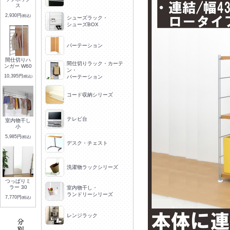
ス
2,930円
(税込)
シューズラック・
シューズBOX
パーテーション
間仕切りハ
間仕切りラック・カーテ
ンガー W60
ン・
10,395円
(税込)
パーテーション
コード収納シリーズ
テレビ台
室内物干し
小
5,985円
(税込)
デスク・チェスト
洗濯物ラックシリーズ
つっぱりミ
ラー 30
室内物干し・
ランドリーシリーズ
7,770円
(税込)
レンジラック