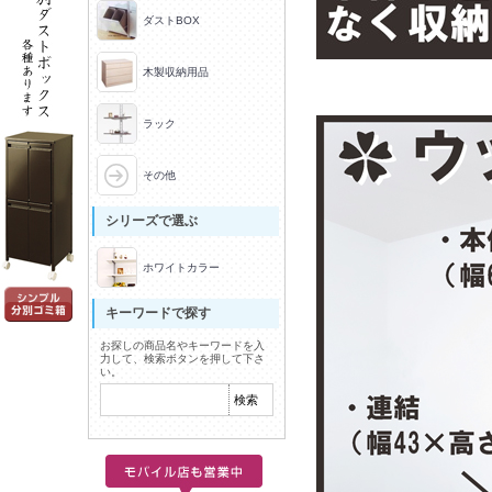
ダストBOX
木製収納用品
ラック
その他
シリーズで選ぶ
ホワイトカラー
キーワードで探す
お探しの商品名やキーワードを入
力して、検索ボタンを押して下さ
い。