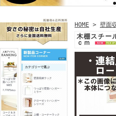
HOME
>
壁面
木棚スチー
ｃｍ
カテゴリーで選ぶ
壁面収納ラック
つっぱり壁
面ハンガー
W65
つっぱり壁面ハンガー・
7,770円
(税込)
ミラー
クローゼットハンガー
シリーズ
コード＆タ
上棚・コーナーラック
ップボック