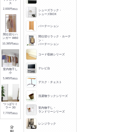
ス
2,930円
(税込)
シューズラック・
シューズBOX
パーテーション
間仕切りハ
間仕切りラック・カーテ
ンガー W60
ン・
10,395円
(税込)
パーテーション
コード収納シリーズ
テレビ台
室内物干し
小
5,985円
(税込)
デスク・チェスト
洗濯物ラックシリーズ
つっぱりミ
ラー 30
室内物干し・
ランドリーシリーズ
7,770円
(税込)
レンジラック