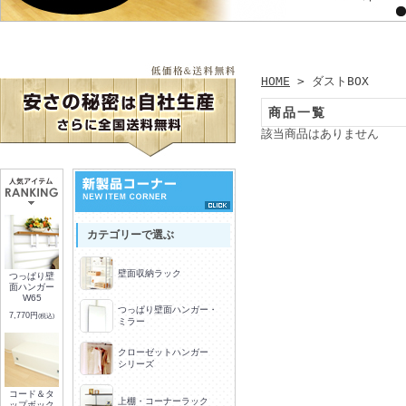
HOME
> ダストBOX
商品一覧
該当商品はありません
カテゴリーで選ぶ
壁面収納ラック
つっぱり壁
面ハンガー
W65
つっぱり壁面ハンガー・
7,770円
(税込)
ミラー
クローゼットハンガー
シリーズ
コード＆タ
上棚・コーナーラック
ップボック