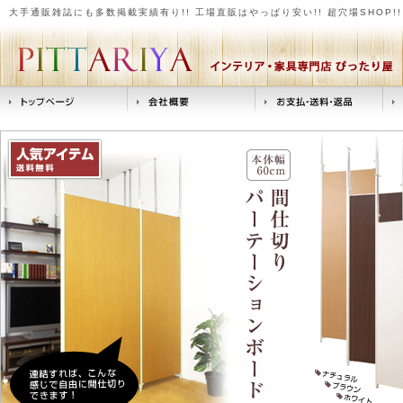
大手通販雑誌にも多数掲載実績有り!! 工場直販はやっぱり安い!! 超穴場SHOP!! 