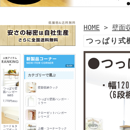
HOME
>
壁面
つっぱり式
カテゴリーで選ぶ
壁面収納ラック
つっぱり壁
面ハンガー
W65
つっぱり壁面ハンガー・
7,770円
(税込)
ミラー
クローゼットハンガー
シリーズ
コード＆タ
上棚・コーナーラック
ップボック