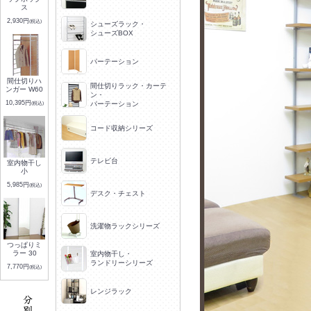
ス
2,930円
(税込)
シューズラック・
シューズBOX
パーテーション
間仕切りハ
間仕切りラック・カーテ
ンガー W60
ン・
10,395円
(税込)
パーテーション
コード収納シリーズ
テレビ台
室内物干し
小
5,985円
(税込)
デスク・チェスト
洗濯物ラックシリーズ
つっぱりミ
ラー 30
室内物干し・
ランドリーシリーズ
7,770円
(税込)
レンジラック