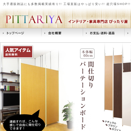
大手通販雑誌にも多数掲載実績有り!! 工場直販はやっぱり安い!! 超穴場SHOP!! 