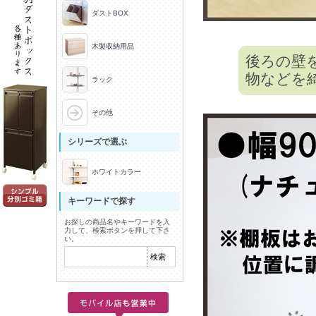
ダストBOX
木製収納用品
後ろの壁
物などを
ラック
その他
シリーズで選ぶ
ホワイトカラー
キーワードで探す
お探しの商品名やキーワードを入
力して、検索ボタンを押して下さ
い。